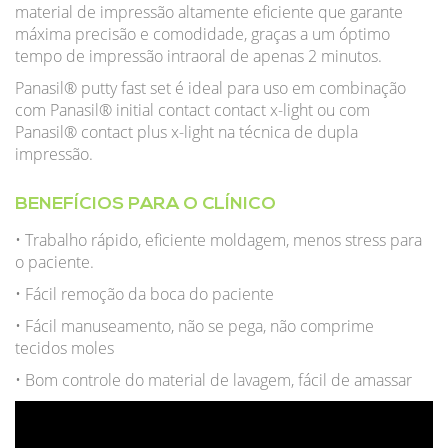
material de impressão altamente eficiente que garante
máxima precisão e comodidade, graças a um óptimo
tempo de impressão intraoral de apenas 2 minutos.
Panasil® putty fast set é ideal para uso em combinação
com Panasil® initial contact contact x-light ou com
Panasil® contact plus x-light na técnica de dupla
impressão.
BENEFÍCIOS PARA O CLÍNICO
• Trabalho rápido, eficiente moldagem, menos stress para
o paciente.
• Fácil remoção da boca do paciente
• Fácil manuseamento, não se pega, não comprime
tecidos moles
• Bom controle do material de lavagem, fácil de amassar